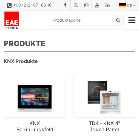
+90 (212) 671 85 10
DE
UNTERNEHMEN
PRODUKTE
LÖSUNGS
PRODUKTFAMILIEN
KNX Produkte
PRODUKTE
DOWNLOAD
KONFIGURATOR
REFERENZEN
KONTAKT
KNX
TD4 - KNX 4"
Berührungsfeld
Touch Panel
KONTAKT FORMULAR