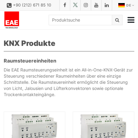
+90 (212) 671 85 10
DE
UNTERNEHMEN
KNX Produkte
LÖSUNGS
PRODUKTFAMILIEN
Raumsteuereinheiten
Die EAE Raumsteuerungseinheit ist ein All-in-One-KNX-Gerät zur
PRODUKTE
Steuerung verschiedener Raumeinheiten über eine einzige
Schnittstelle. Die Raumsteuereinheit ermöglicht die Steuerung
DOWNLOAD
von Licht, Jalousien und Lüfterkonvektoren sowie optionale
Trockenkontakteingänge.
KONFIGURATOR
REFERENZEN
KONTAKT
KONTAKT FORMULAR