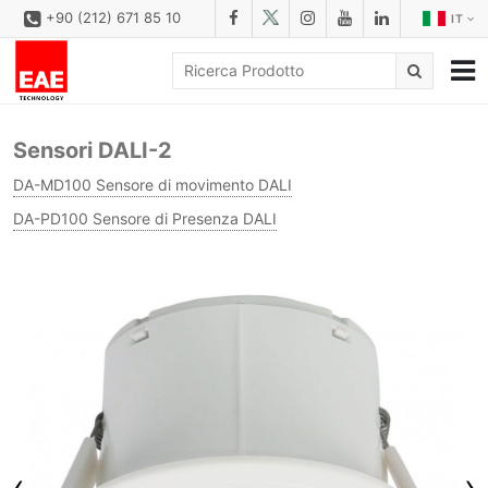
+90 (212) 671 85 10
IT
AZIENDALE
Sensori DALI-2
SOLUZIONI
DA-MD100 Sensore di movimento DALI
FAMILIE DI PRODOTTI
DA-PD100 Sensore di Presenza DALI
PRODOTTI
SCARICA
CONFIGURATORE
REFERENZE
CONTATTO
MODULO DI CONTATTO
‹
›