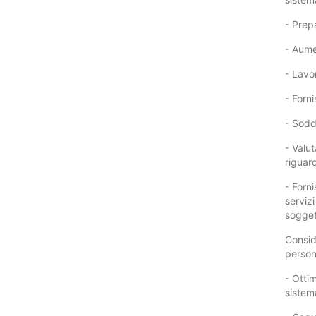
- Prep
- Aume
- Lavor
- Forn
- Soddi
- Valu
riguar
- Forni
servizi
soggett
Conside
persona
- Otti
sistema