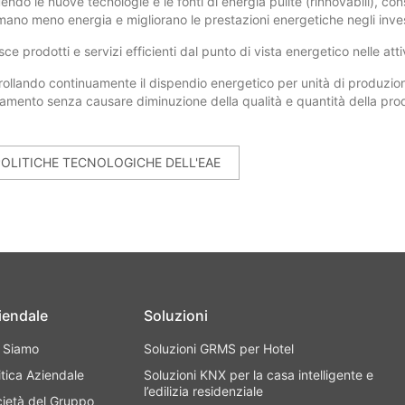
ndo le nuove tecnologie e le fonti di energia pulite (rinnovabili), con
ano meno energia e migliorano le prestazioni energetiche negli inves
sce prodotti e servizi efficienti dal punto di vista energetico nelle atti
rollando continuamente il dispendio energetico per unità di produzione
ramento senza causare diminuzione della qualità e quantità della pro
POLITICHE TECNOLOGICHE DELL'EAE
iendale
Soluzioni
i Siamo
Soluzioni GRMS per Hotel
itica Aziendale
Soluzioni KNX per la casa intelligente e
l’edilizia residenziale
ietà del Gruppo