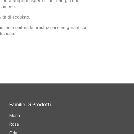
sidera progetti rispettosi dell'energia che
timenti.
vità di acquisto.
, ne monitora le prestazioni e ne garantisce il
duzione.
Familie Di Prodotti
Mona
Rosa
Oria