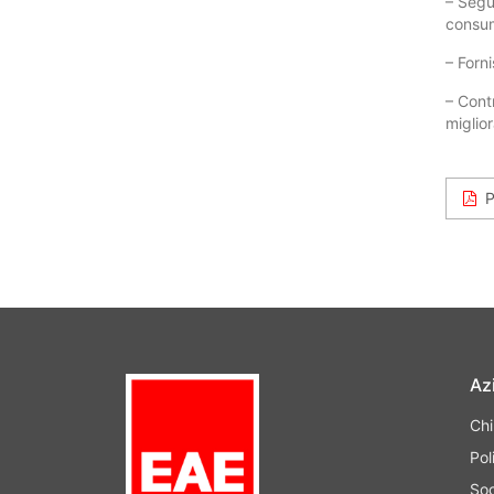
– Segue
consum
– Forni
– Cont
miglio
Az
Ch
Pol
Soc