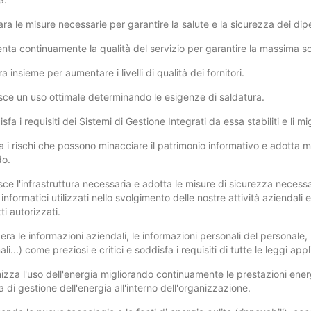
ara le misure necessarie per garantire la salute e la sicurezza dei di
nta continuamente la qualità del servizio per garantire la massima so
a insieme per aumentare i livelli di qualità dei fornitori.
isce un uso ottimale determinando le esigenze di saldatura.
sfa i requisiti dei Sistemi di Gestione Integrati da essa stabiliti e li 
ta i rischi che possono minacciare il patrimonio informativo e adotta m
do.
sce l'infrastruttura necessaria e adotta le misure di sicurezza necessari
 informatici utilizzati nello svolgimento delle nostre attività aziendali 
i autorizzati.
ra le informazioni aziendali, le informazioni personali del personale, i 
li...) come preziosi e critici e soddisfa i requisiti di tutte le leggi app
mizza l'uso dell'energia migliorando continuamente le prestazioni energ
 di gestione dell'energia all'interno dell'organizzazione.