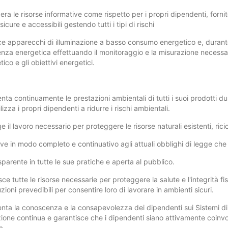
ra le risorse informative come rispetto per i propri dipendenti, fornit
 sicure e accessibili gestendo tutti i tipi di rischi
e apparecchi di illuminazione a basso consumo energetico e, durant
cienza energetica effettuando il monitoraggio e la misurazione necessar
ico e gli obiettivi energetici.
;
nta continuamente le prestazioni ambientali di tutti i suoi prodotti d
lizza i propri dipendenti a ridurre i rischi ambientali.
e il lavoro necessario per proteggere le risorse naturali esistenti, ricicl
lve in modo completo e continuativo agli attuali obblighi di legge che 
sparente in tutte le sue pratiche e aperta al pubblico.
sce tutte le risorse necessarie per proteggere la salute e l'integrità f
ioni prevedibili per consentire loro di lavorare in ambienti sicuri.
nta la conoscenza e la consapevolezza dei dipendenti sui Sistemi di
ione continua e garantisce che i dipendenti siano attivamente coinvol
a.