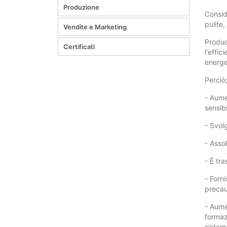
Produzione
Conside
pulite,
Vendite e Marketing
Produc
Certificati
l'effi
energet
Perciò
- Aume
sensibi
- Svolg
- Asso
- È tra
- Forni
precauz
- Aume
formaz
sistem