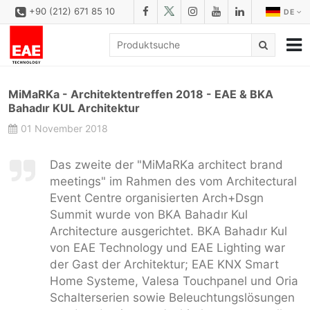
+90 (212) 671 85 10
DE
UNTERNEHMEN
MiMaRKa - Architektentreffen 2018 - EAE & BKA
LÖSUNGS
Bahadır KUL Architektur
01 November 2018
PRODUKTFAMILIEN
PRODUKTE
Das zweite der "MiMaRKa architect brand
meetings" im Rahmen des vom Architectural
DOWNLOAD
Event Centre organisierten Arch+Dsgn
KONFIGURATOR
Summit wurde von BKA Bahadır Kul
Architecture ausgerichtet. BKA Bahadır Kul
REFERENZEN
von EAE Technology und EAE Lighting war
der Gast der Architektur; EAE KNX Smart
KONTAKT
Home Systeme, Valesa Touchpanel und Oria
KONTAKT FORMULAR
Schalterserien sowie Beleuchtungslösungen