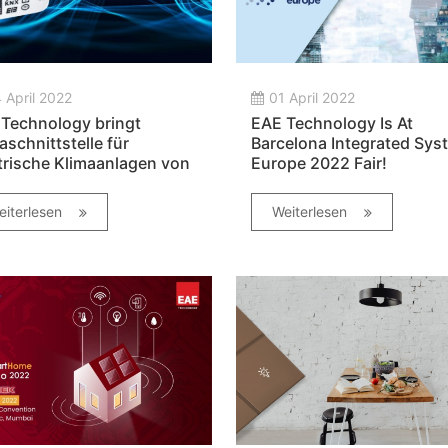
 April 2022
01 April 2022
Technology bringt
EAE Technology Is At
aschnittstelle für
Barcelona Integrated Sys
trische Klimaanlagen von
Europe 2022 Fair!
ubishi auf den Markt!
eiterlesen
Weiterlesen