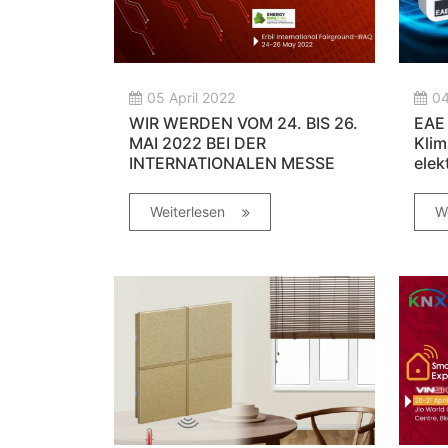
05 April 2022
04
WIR WERDEN VOM 24. BIS 26.
EAE 
MAI 2022 BEI DER
Klim
INTERNATIONALEN MESSE
elek
VON IRAK- ERBIL
Mits
TEILNEHMEN
Weiterlesen
W