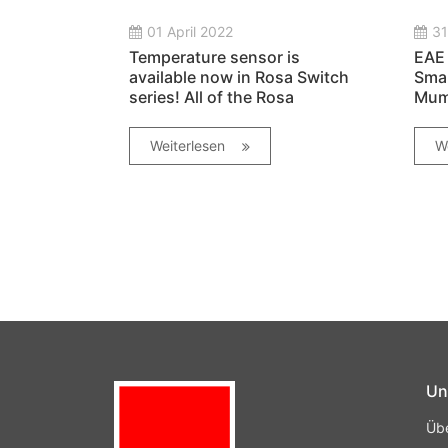
01 April 2022
31
Temperature sensor is
EAE 
available now in Rosa Switch
Sma
series! All of the Rosa
Mumb
switches improved with the
addition of temperature
Weiterlesen
W
sensor.
Un
Üb