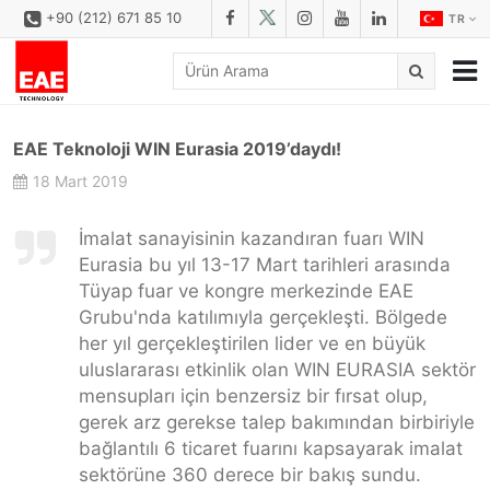
+90 (212) 671 85 10
TR
KURUMSAL
EAE Teknoloji WIN Eurasia 2019’daydı!
ÇÖZÜMLER
18 Mart 2019
ÜRÜN AİLESİ
İmalat sanayisinin kazandıran fuarı WIN
ÜRÜNLER
Eurasia bu yıl 13-17 Mart tarihleri arasında
Tüyap fuar ve kongre merkezinde EAE
İNDİRME MERKEZİ
Grubu'nda katılımıyla gerçekleşti. Bölgede
KONFİGÜRATÖR
her yıl gerçekleştirilen lider ve en büyük
uluslararası etkinlik olan WIN EURASIA sektör
REFERANSLAR
mensupları için benzersiz bir fırsat olup,
gerek arz gerekse talep bakımından birbiriyle
İLETİŞİM
bağlantılı 6 ticaret fuarını kapsayarak imalat
İLETİŞİM FORMU
sektörüne 360 derece bir bakış sundu.