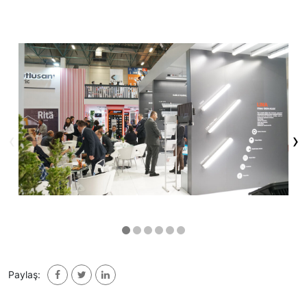
‹
›
Paylaş: